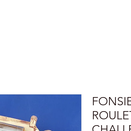
zen
Verkooppunten
Shop
Algemen
FONSI
ROULE
CHALL