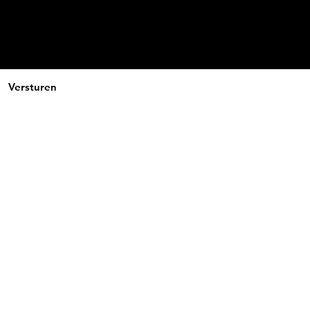
Versturen
fonsiesinsanehotsauce@hotmail.com
Tel.: 0496/51 08 18
BTW-nummer: BE0674683005
3440 Zoutleeuw, Belgium