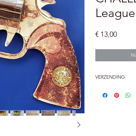
League 
Prijs
€ 13,00
Ni
VERZENDING
België
Levering aan huis 
Levering aan een B
pakketautomaat bij
Nederland
Afhaalpunt 12 eur
Levering aan huis 1