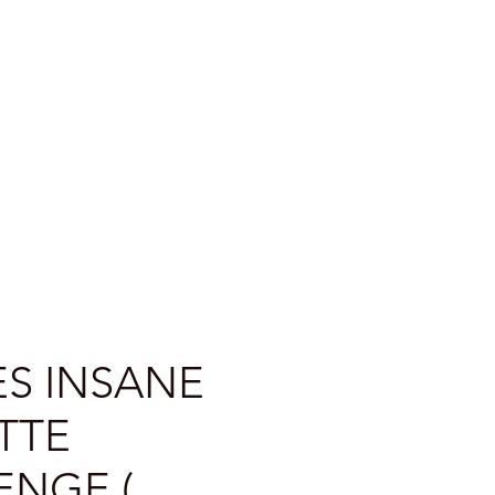
e voorwaarden
More
ES INSANE
TTE
ENGE (