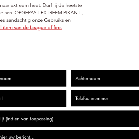
naar extreem heet. Durf jij de heetste
 toe aan. OPGEPAST EXTREEM PIKANT ,
Lees aandachtig onze Gebruiks en
l item van de League of fire.
onsies Insane Hot Sau