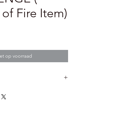
of Fire Item)
et op voorraad
door Bpost 7.2 euro
post afhaalpunt of
 jou in de buurt 5.6 euro.
o
6 euro ( met track and trace)