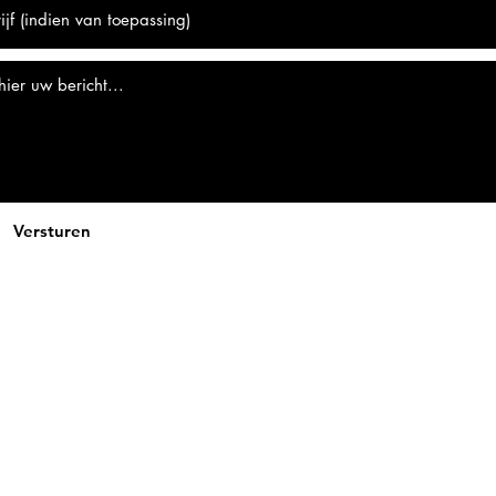
Versturen
fonsiesinsanehotsauce@hotmail.com
Tel.: 0496/51 08 18
BTW-nummer: BE0674683005
3440 Zoutleeuw, Belgium