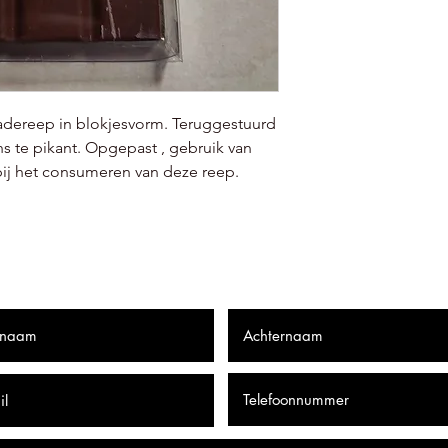
adereep in blokjesvorm. Teruggestuurd
s te pikant. Opgepast , gebruik van
ij het consumeren van deze reep.
onsies Insane Hot Sau