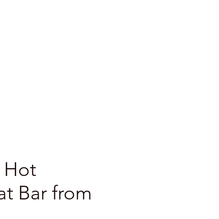
e voorwaarden
More
 Hot
t Bar from