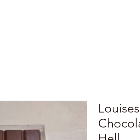
zen
Verkooppunten
Shop
Algemen
Louises
Chocola
Hell