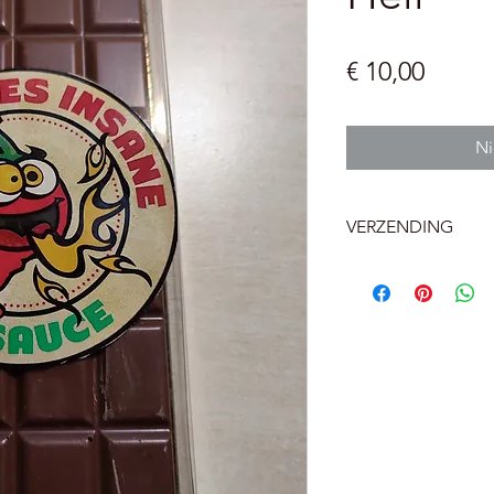
Prijs
€ 10,00
Ni
VERZENDING
België
Levering aan huis 
Levering aan een B
pakketautomaat bij
Nederland
Afhaalpunt 12 eur
Levering aan huis 1