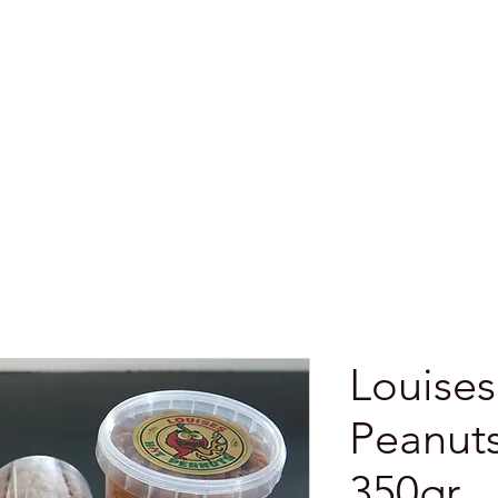
zen
Verkooppunten
Shop
Algemen
Louises
Peanut
350gr