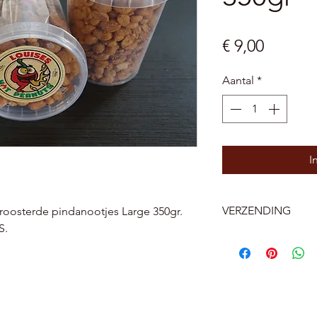
Prijs
€ 9,00
Aantal
*
I
VERZENDING
eroosterde pindanootjes Large 350gr.
S.
België
Levering aan huis 
Levering aan een B
pakketautomaat bij
Nederland