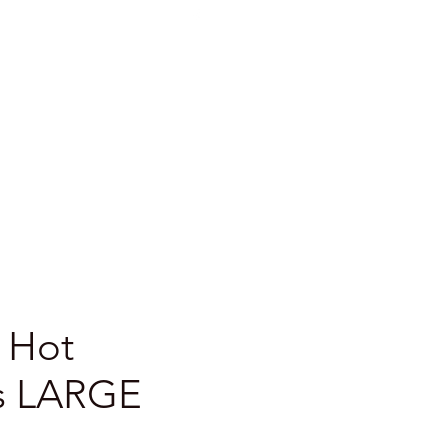
e voorwaarden
More
 Hot
s LARGE