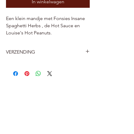
In winkelwagen
Een klein mandje met Fonsies Insane
Spaghetti Herbs , de Hot Sauce en
Louise's Hot Peanuts.
VERZENDING
België
Levering aan huis door Bpost 7.2 euro
Levering aan een Bpost afhaalpunt of
pakketautomaat bij jou in de buurt 5.6
euro.
Nederland
Afhaalpunt 12 euro
Levering aan huis 16 euro ( met track
and trace)