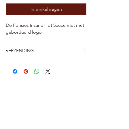
In winkelwagen
De Fonsies Insane Hot Sauce met met
geborduurd logo
VERZENDING
België
Levering aan huis door Bpost 7.2 euro
Levering aan een Bpost afhaalpunt of
pakketautomaat bij jou in de buurt 5.6
euro.
Nederland
Afhaalpunt 12 euro
Levering aan huis 16 euro ( met track
and trace)