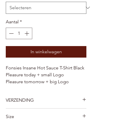
Aantal
*
In winkelwagen
Fonsies Insane Hot Sauce T-Shirt Black
Pleasure today + small Logo
Pleasure tomorrow + big Logo
VERZENDING
België
Size
Levering aan huis door Bpost 7.2 euro
Levering aan een Bpost afhaalpunt of
available in size S/M/L/XL/XXL/3XL