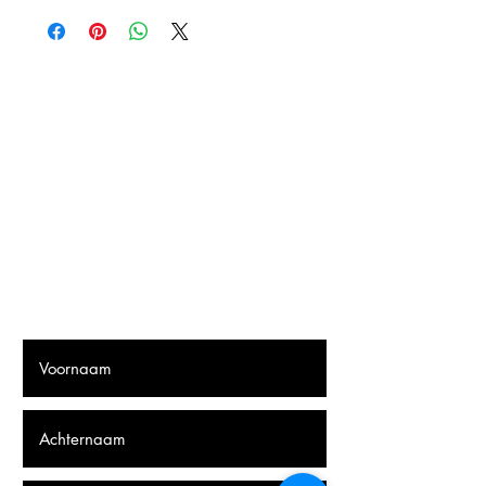
pakketautomaat bij jou in de buurt 5.6
euro.
Nederland
Afhaalpunt 12 euro
Levering aan huis 16 euro ( met track
and trace)
Fonsies Insane Hot Sauce