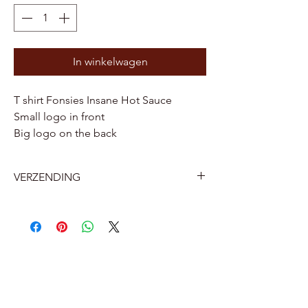
In winkelwagen
T shirt Fonsies Insane Hot Sauce
Small logo in front
Big logo on the back
VERZENDING
België
Levering aan huis door Bpost 7.2 euro
Levering aan een Bpost afhaalpunt of
pakketautomaat bij jou in de buurt 5.6
euro.
Nederland
Afhaalpunt 12 euro